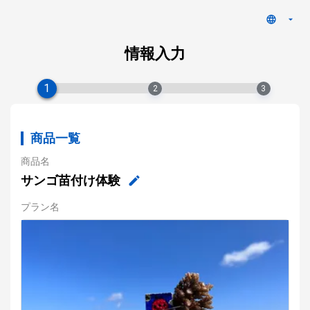
情報入力
1
2
3
商品一覧
商品名
サンゴ苗付け体験
プラン名